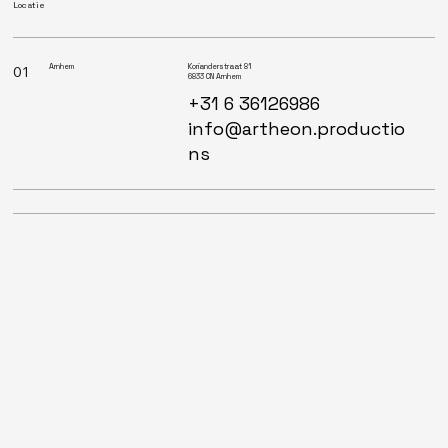
Locatie
Arnhem
Korianderstraat 81
01
6833 CN Arnhem
+31 6 36126986
info@artheon.productio
ns